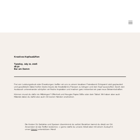
Kreatives Kopfauslüften
Tuesday, July 21, 2026
18:30
Bar am Damm
Frei von Leistungsdruck oder Erwartungen, treffen wir uns zu einem kreativen Feierabend. Entspannt wird geplaudert
und gescribbelt. Dabei helfen kleine Inputs die Kreativität ins Fliessen zu bringen und den Kopf auszulüften. Durch den
Austausch untereinander schöpfen wir frische Inspiration und machen ganz nebenbei ein paar neue Bekanntschaften.
Können musst du dafür nix. Mitbringen? Offenheit und Neugier, Papier, Stifte oder dein Tablet. Wir haben aber auch
Material dabei; du darfst also auch mit leeren Händen erscheinen.
Die Kosten für Getränke und Speisen übernimmst du selbst. Bezahlen kannst du direkt vor Ort.
Ansonsten ist das Treffen kostenlos –> gerne darfst du unsere Arbeit aber mit einem Zustupf in
unser
Kässeli
unterstützen. Merci!