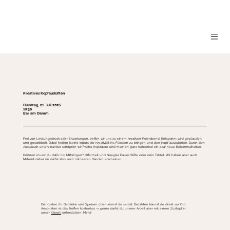
Kreatives Kopfauslüften
Dienstag, 21. Juli 2026
18:30
Bar am Damm
Frei von Leistungsdruck oder Erwartungen, treffen wir uns zu einem kreativen Feierabend. Entspannt wird geplaudert
und gescribbelt. Dabei helfen kleine Inputs die Kreativität ins Fliessen zu bringen und den Kopf auszulüften. Durch den
Austausch untereinander schöpfen wir frische Inspiration und machen ganz nebenbei ein paar neue Bekanntschaften.
Können musst du dafür nix. Mitbringen? Offenheit und Neugier, Papier, Stifte oder dein Tablet. Wir haben aber auch
Material dabei; du darfst also auch mit leeren Händen erscheinen.
Die Kosten für Getränke und Speisen übernimmst du selbst. Bezahlen kannst du direkt vor Ort.
Ansonsten ist das Treffen kostenlos –> gerne darfst du unsere Arbeit aber mit einem Zustupf in
unser
Kässeli
unterstützen. Merci!