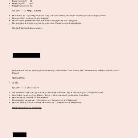
Daune
(reduziert) 25.–
Feder
(regulär) 50.–
Flügel
(solidarisch) 75.–
Was umfasst die Mitgliedschaft?
Du erhältst als Passivmitglied News rund um Maison Merula in einem liebevoll gestalteten Newsletter
Du unterstützt unseren Verein finanziell
Du setzt dich gemeinsam mit uns für mehr Begegnung und Dialog ein
Du wirst einmal jährlich zu einer Amselfamilien-Zusammenkunft eingeladen
Hier für Mitgliedschaft anmelden
WERDE GÖNNER:IN!
Du möchtest uns mit einem grösseren Betrag unterstützen? Dann werde jetzt Gönner:in und verleih unserem Verein
Flügel!
Gönner:innen
ab 250.–
Was umfasst die Gönnerschaft?
Wir verdanken dich (falls gewünscht) namentlich oder mit Logo & Verlinkung auf unserer Webseite
Du erhältst News rund um Maison Merula in einem liebevoll gestalteten Newsletter
Du unterstützt unseren Verein finanziell
Du setzt dich gemeinsam mit uns für mehr Begegnung und Dialog ein
Du wirst einmal jährlich zu einer Amselfamilien-Zusammenkunft eingeladen
Hier für Gönnerschaft anmelden
SPENDEN