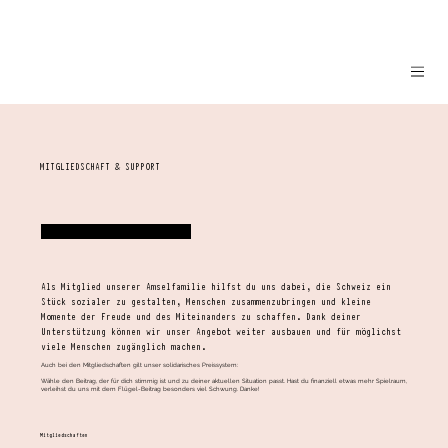
MITGLIEDSCHAFT & SUPPORT
WERDE TEIL DER AMSELFAMILIE!
Als
Mitglied
unserer Amselfamilie hilfst du uns dabei, die Schweiz ein
Stück sozialer zu gestalten, Menschen zusammenzubringen und kleine
Momente der Freude und des Miteinanders zu schaffen. Dank deiner
Unterstützung können wir unser Angebot weiter ausbauen und für möglichst
viele Menschen zugänglich machen.
Auch bei den Mitgliedschaften gilt unser solidarisches Preissystem:
Wähle den Beitrag, der für dich stimmig ist und zu deiner aktuellen Situation passt. Hast du finanziell etwas mehr Spielraum,
verleihst du uns mit dem Flügel-Beitrag besonders viel Schwung. Danke!
Mitgliedschaften