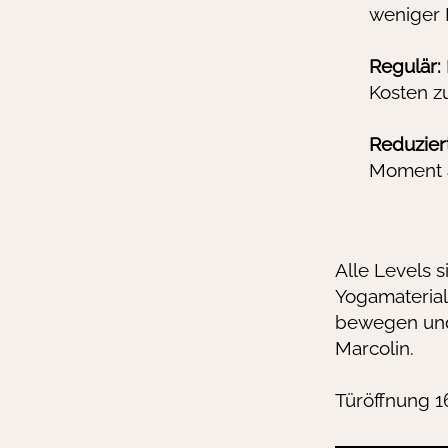
weniger
Regulär:
Kosten z
Reduziert
Moment a
Alle Levels s
Yogamaterial
bewegen und 
Marcolin
.
Türöffnung 1