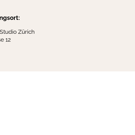
ngsort:
 Studio Zürich
se 12
aisonmerula.ch