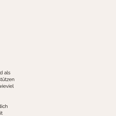
d als
stützen
ieviel
dich
it