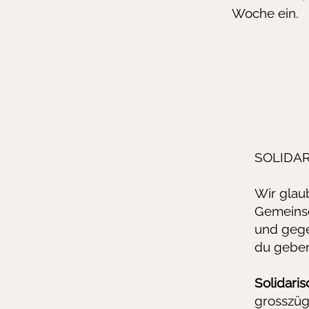
Woche ein.
SOLIDA
Wir glau
Gemeinsc
und gege
du geben
Solidaris
grosszüg