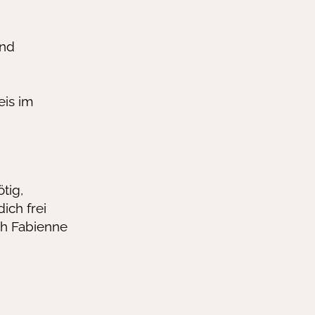
und
eis im
tig,
ich frei
ch
Fabienne