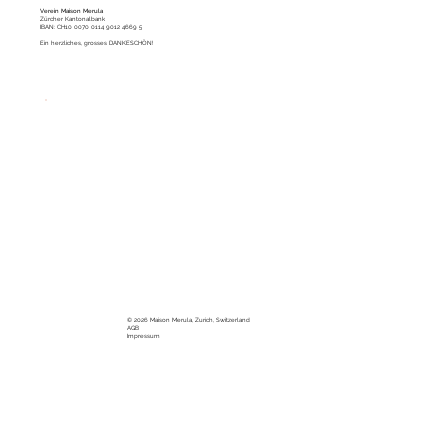
Verein Maison Merula
Zürcher Kantonalbank
IBAN: CH10 0070 0114 9012 4669 5
Ein herzliches, grosses DANKESCHÖN!
hello@maisonmerula.ch
© 2026 Maison Merula, Zurich, Switzerland
AGB
Impressum