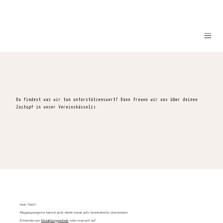
Du findest was wir tun unterstützenswert? Dann freuen wir uns über deinen
Zustupf in unser Vereinskässeli:
Kein Twint?
Megasupergerne kannst auch direkt etwas aufs Vereinskonto überweisen.
Entweder per
Einzahlungsschein
oder manuell auf: