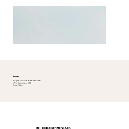
Venue:
Baugenossenschaft Brunnenhof
Wehntalerstrasse 158
8057 Zürich
hello@maisonmerula.ch