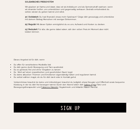
SOLIDARISCHES PREISSYSTEM
Wir glauben an Karma und daran, dass wir als Individuum und als Gemeinschaft wachsen, wenn
wir einander helfen, uns unterstützen und gegenseitig vertrauen. Deshalb entscheidest du
selbst, wieviel du geben kannst und willst.
30 | Solidarisch:
Du hast finanziell etwas mehr Spielraum? Zeige dich grosszügig und unterstütze
mit deinem Beitrag Menschen mit weniger Einkommen.
25 | Regulär:
Mit dieser Option ermöglichst du es uns, Aufwand und Kosten zu decken.
15 | Reduziert:
Für alle, die gerne dabei wären, sich den vollen Preis im Moment aber nicht
leisten können.
Dieses Angebot ist für dich, wenn
Du offen für verschiedene Musikstile bist
Du dich gerne durch Bewegung und Tanz ausdrückst
Du es geniesst, frei und ohne Vorgaben zu tanzen
Du Wert auf einen respektvollen und geschützten Raum legst
Du deine aktuellen Themen und Emotionen eigenständig halten und regulieren kannst
Du selbst wählen magst, ob du für dich tanzt oder in Kontakt gehst
Vorkenntnisse brauchst du keine und mitzubringen brauchst du lediglich etwas Neugier und Offenheit sowie bequeme
Kleidung, in der du dich frei bewegen kannst. Durch den Abend leiten dich
Sabine Kypta
(Tanz-und
Bewegungstherapeutin) und
Fabienne Marcolin
(Yogalehrerin und Initiantin Maison Merula).
SIGN UP