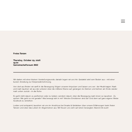
Freies Tanzen
Thursday, October 29, 2026
19:00
Gemeinschaftsraum BBZ
Wir starten mit einer kleinen Vorstellungsrunde, danach legen wir uns hin. Gestartet wird vom Boden aus – mit einer
kurzen Anleitung zur Körperwahrnehmung.
Von dort aus finden wir sanft in die Bewegung, folgen unseren Impulsen und lassen uns von der Musik tragen. Nach
und nach tauchen wir aus der unteren über die mittlere Ebene auf, gelangen ins Stehen und kehren am Ende wieder
nach unten zurück – in die Ruhe.
Es geht nicht darum zu performen oder zu leisten, sondern darum, über die Bewegung nach innen zu lauschen. Zu
spüren: Wie geht es mir gerade? Was bewegt sich in mir? Welche Emotionen sind da? Und dem auf ganz eigene Weise
Ausdruck zu verleihen.
Locker und entspannt, tauschen wir uns im Anschluss bei Snacks & Getränken über unsere Erfahrungen beim freien
Tanzen und über das Leben im Allgemeinen aus. Wir freuen uns sehr auf einen bewegten Abend mit euch!